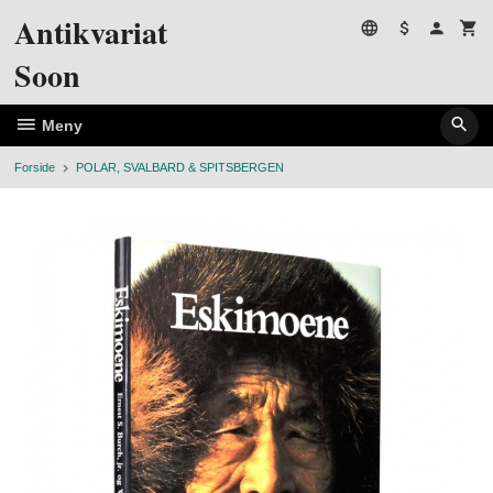
Gå
Antikvariat
til
innholdet
Soon
Meny
Forside
POLAR, SVALBARD & SPITSBERGEN