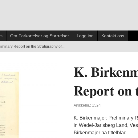
es
Om Forkortelser og Størrelser
Logg inn
Kontakt oss
iminary Report on the Stratigraphy of...
K. Birkenm
Report on t
Artikkelnr.:
1524
K. Birkenmajer: Preliminary 
in Wedel-Jarlsberg Land, Vest
Birkenmajer på tittelblad.