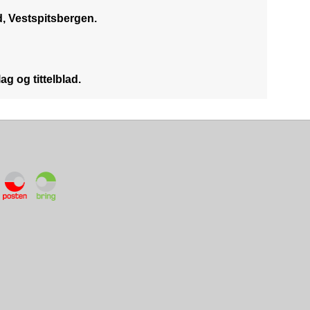
d, Vestspitsbergen.
g og tittelblad.