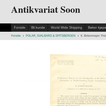
Gå
Antikvariat Soon
til
innholdet
Forside
Bli kunde
World Wide Shipping
Bøker kjøp
Forside
POLAR, SVALBARD & SPITSBERGEN
K. Birkenmajer: Prel