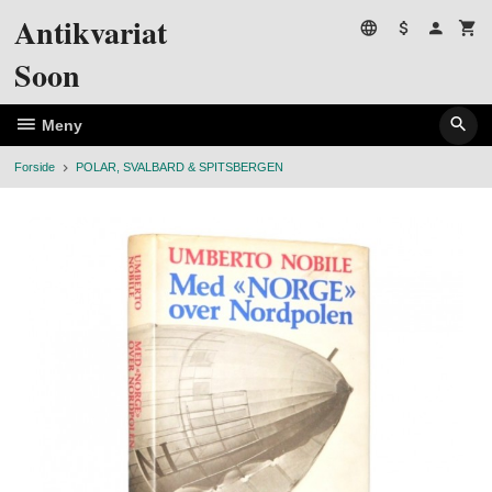
Gå
Antikvariat
til
innholdet
Soon
Meny
Forside
POLAR, SVALBARD & SPITSBERGEN