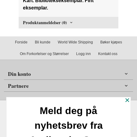
Kart. Bibliotekseksemplar. Fint
eksemplar.
Produktanmeldelser (0)
Forside
Bli kunde
World Wide Shipping
Bøker kjøpes
Om Forkortelser og Størrelser
Logg inn
Kontakt oss
Din konto
Partnere
×
Meld deg på
nyhetsbrev fra
Frakt
Kjøpsbetingelser
Sikkerhet og personvern