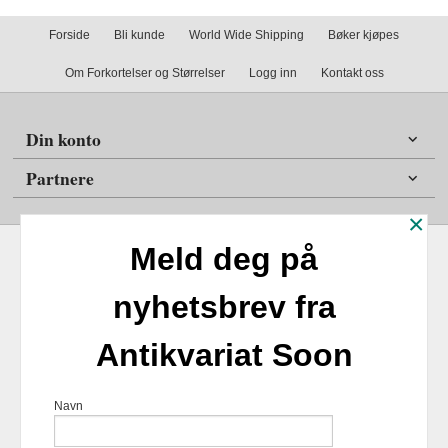
Forside
Bli kunde
World Wide Shipping
Bøker kjøpes
Om Forkortelser og Størrelser
Logg inn
Kontakt oss
Din konto
Partnere
×
Meld deg på
nyhetsbrev fra
Frakt
Kjøpsbetingelser
Sikkerhet og personvern
Antikvariat Soon
Nyhetsbrev
Antikvariat Soon Soleifaret 12 1555 Son 1555 Son Tlf.
47
Navn
98254859
- Foretaksregisteret 924817518