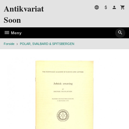
Gå
Antikvariat
til
innholdet
Soon
Meny
Forside
POLAR, SVALBARD & SPITSBERGEN