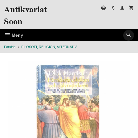
Gå
Antikvariat
til
innholdet
Soon
Meny
Forside
FILOSOFI, RELIGION, ALTERNATIV