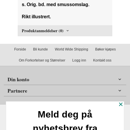
s. Orig. bd. med smussomslag.
Rikt illustrert.
Produktanmeldelser (0)
Forside
Bli kunde
World Wide Shipping
Bøker kjøpes
Om Forkortelser og Størrelser
Logg inn
Kontakt oss
Din konto
Partnere
×
Meld deg på
nyhetsbrev fra
Frakt
Kjøpsbetingelser
Sikkerhet og personvern