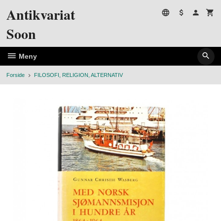
Gå
Antikvariat
til
innholdet
Soon
Meny
Forside
FILOSOFI, RELIGION, ALTERNATIV