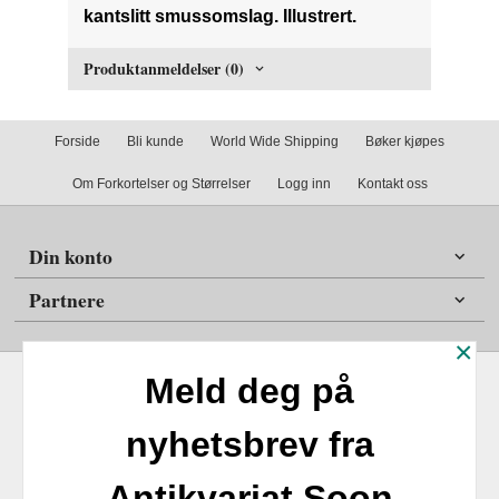
kantslitt smussomslag. Illustrert.
Produktanmeldelser (0)
Forside
Bli kunde
World Wide Shipping
Bøker kjøpes
Om Forkortelser og Størrelser
Logg inn
Kontakt oss
Din konto
Partnere
×
Meld deg på
nyhetsbrev fra
Frakt
Kjøpsbetingelser
Sikkerhet og personvern
Antikvariat Soon
Nyhetsbrev